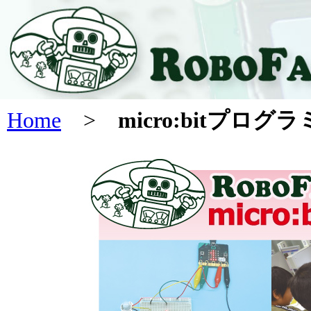
Home
>
micro:bitプロ